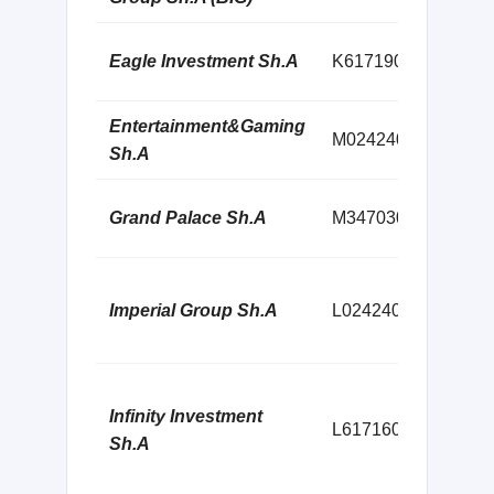
Rru
Eagle Investment Sh.A
K61719026M
kati
Entertainment&Gaming
Rru
M02424014D
Sh.A
5, 
Hot
Grand Palace Sh.A
M34703001V
Qem
Një
Imperial Group Sh.A
L02424005D
Gur
Kat
She
Infinity Investment
ndo
L61716024F
Sh.A
nr 
836