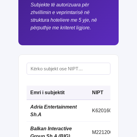
Subjekte të autorizuara për
zhvillimin e veprimtarisë në
struktura hoteliere me 5 yje, në
përputhje me kriteret ligjore.
Emri i subjektit
NIPT
Ad
Adria Entertainment
Rru
K62016002B
Sh.A
zon
Balkan Interactive
Rru
M22120033F
Group Sh.A (BIG)
2, 