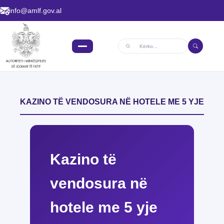
info@amlf.gov.al
Kërko:
KAZINO TË VENDOSURA NË HOTELE ME 5 YJE
Kazino të
vendosura në
hotele me 5 yje