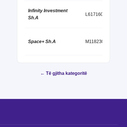
Një
Infinity Investment
L61716024F
Bri
Sh.A
Apa
Rru
Space+ Sh.A
M11823034A
Hot
Tir
← Të gjitha kategoritë